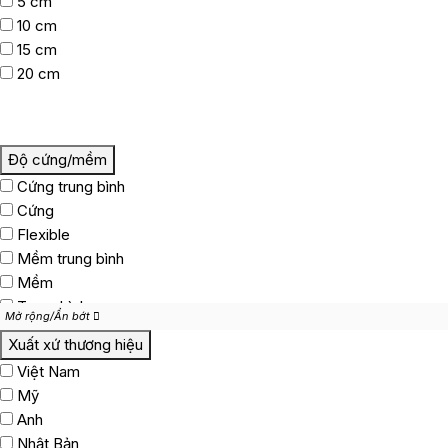
5 cm
10 cm
15 cm
20 cm
Độ cứng/mềm
Cứng trung bình
Cứng
Flexible
Mềm trung bình
Mềm
Trung bình
Mở rộng/Ẩn bớt
Mở rộng/Ẩn bớt
Xuất xứ thương hiệu
Việt Nam
Mỹ
Anh
Nhật Bản