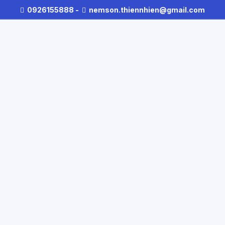
0926155888
-
nemson.thiennhien@gmail.com