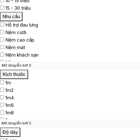
10 - 15 triệu
15 - 30 triệu
Nhu cầu
Hỗ trợ đau lưng
Nệm cưới
Nệm cao cấp
Nệm mát
Nệm khách sạn
Nệm cao su non
Mở rộng/Ẩn bớt
Mở rộng/Ẩn bớt
Nệm gấp gọn
Kích thước
1m
1m2
1m4
1m6
1m8
2m
Mở rộng/Ẩn bớt
Mở rộng/Ẩn bớt
2m2
Độ dày