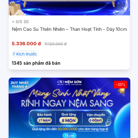
⭐ 0/5 (0)
Nệm Cao Su Thiên Nhiên – Than Hoạt Tính - Dày 10cm
5.336.000 đ
11.120.000 đ
7 Kích thước
1345 sản phẩm đã bán
-35%