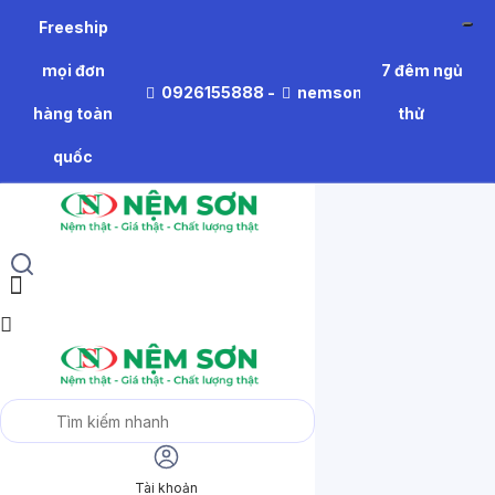
Freeship
mọi đơn
7 đêm ngủ
0926155888
-
nemson.thiennhien@gm
hàng toàn
thử
quốc
Tài khoản