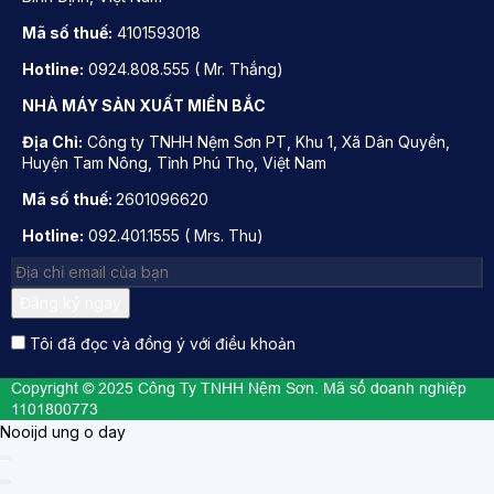
Mã số thuế:
4101593018
Hotline:
0924.808.555 ( Mr. Thắng)
NHÀ MÁY SẢN XUẤT MIỀN BẮC
Địa Chỉ:
Công ty TNHH Nệm Sơn PT, Khu 1, Xã Dân Quyền,
Huyện Tam Nông, Tỉnh Phú Thọ, Việt Nam
Mã số thuế:
2601096620
Hotline:
092.401.1555 ( Mrs. Thu)
Đăng ký ngay
Tôi đã đọc và đồng ý với điều khoản
Copyright © 2025 Công Ty TNHH Nệm Sơn. Mã số doanh nghiệp
1101800773
Nooijd ung o day