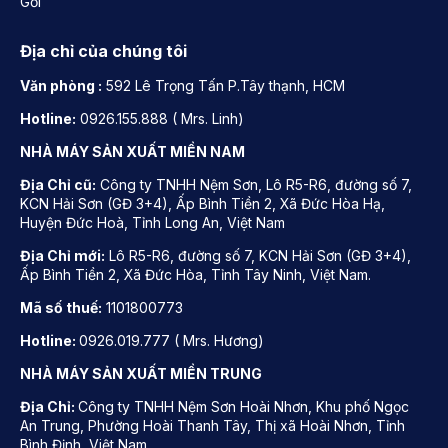
Gối
Địa chỉ của chúng tôi
Văn phòng :
592 Lê Trọng Tấn P.Tây thạnh, HCM
Hotline:
0926.155.888 ( Mrs. Linh)
NHÀ MÁY SẢN XUẤT MIỀN NAM
Địa Chỉ cũ:
Công ty TNHH Nệm Sơn, Lô R5-R6, đường số 7,
KCN Hải Sơn (GĐ 3+4), Ấp Bình Tiền 2, Xã Đức Hòa Hạ,
Huyện Đức Hoà, Tỉnh Long An, Việt Nam
Địa Chỉ mới:
Lô R5-R6, đường số 7, KCN Hải Sơn (GĐ 3+4),
Ấp Bình Tiền 2, Xã Đức Hòa, Tỉnh Tây Ninh, Việt Nam.
Mã số thuế:
1101800773
Hotline:
0926.019.777 ( Mrs. Hương)
NHÀ MÁY SẢN XUẤT MIỀN TRUNG
Địa Chỉ:
Công ty TNHH Nệm Sơn Hoài Nhơn, Khu phố Ngọc
An Trung, Phường Hoài Thanh Tây, Thị xã Hoài Nhơn, Tỉnh
Bình Định, Việt Nam