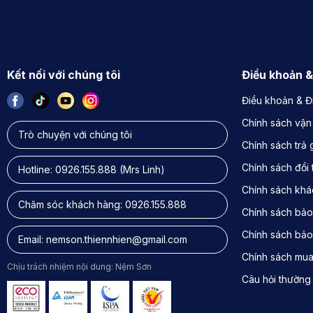
Kết nối với chúng tôi
Điều khoản &
Điều khoản & Đ
Chính sách vận
Trò chuyện với chúng tôi
Chính sách trả
Chính sách đổi 
Hotline:
0926.155.888
(Mrs Linh)
Chính sách khác
Chăm sóc khách hàng:
0926.155.888
Chính sách bảo
Chính sách bảo
Email:
nemson.thiennhien@gmail.com
Chính sách mu
Chịu trách nhiệm nội dung: Nệm Sơn
Câu hỏi thường