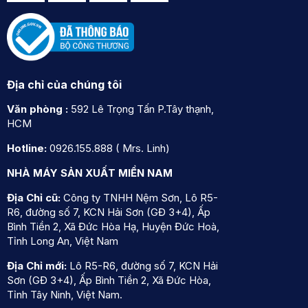
Địa chỉ của chúng tôi
Văn phòng :
592 Lê Trọng Tấn P.Tây thạnh,
HCM
Hotline:
0926.155.888 ( Mrs. Linh)
NHÀ MÁY SẢN XUẤT MIỀN NAM
Địa Chỉ cũ:
Công ty TNHH Nệm Sơn, Lô R5-
R6, đường số 7, KCN Hải Sơn (GĐ 3+4), Ấp
Bình Tiền 2, Xã Đức Hòa Hạ, Huyện Đức Hoà,
Tỉnh Long An, Việt Nam
Địa Chỉ mới:
Lô R5-R6, đường số 7, KCN Hải
Sơn (GĐ 3+4), Ấp Bình Tiền 2, Xã Đức Hòa,
Tỉnh Tây Ninh, Việt Nam.