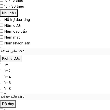
10 - 15 triệu
15 - 30 triệu
Nhu cầu
Hỗ trợ đau lưng
Nệm cưới
Nệm cao cấp
Nệm mát
Nệm khách sạn
Nệm cao su non
Mở rộng/Ẩn bớt
Mở rộng/Ẩn bớt
Nệm gấp gọn
Kích thước
1m
1m2
1m4
1m6
1m8
2m
Mở rộng/Ẩn bớt
Mở rộng/Ẩn bớt
2m2
Độ dày