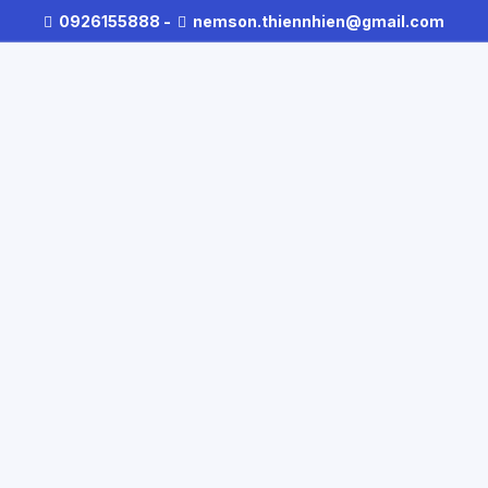
0926155888
-
nemson.thiennhien@gmail.com