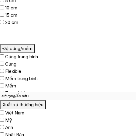
5 cm
10 cm
15 cm
20 cm
Độ cứng/mềm
Cứng trung bình
Cứng
Flexible
Mềm trung bình
Mềm
Trung bình
Mở rộng/Ẩn bớt
Mở rộng/Ẩn bớt
Xuất xứ thương hiệu
Việt Nam
Mỹ
Anh
Nhật Bản