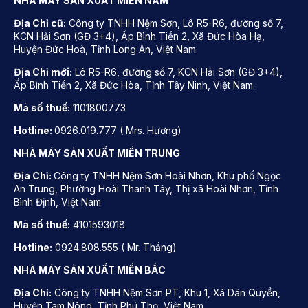
NHÀ MÁY SẢN XUẤT MIỀN NAM
Địa Chỉ cũ:
Công ty TNHH Nệm Sơn, Lô R5-R6, đường số 7,
KCN Hải Sơn (GĐ 3+4), Ấp Bình Tiền 2, Xã Đức Hòa Hạ,
Huyện Đức Hoà, Tỉnh Long An, Việt Nam
Địa Chỉ mới:
Lô R5-R6, đường số 7, KCN Hải Sơn (GĐ 3+4),
Ấp Bình Tiền 2, Xã Đức Hòa, Tỉnh Tây Ninh, Việt Nam.
Mã số thuế:
1101800773
Hotline:
0926.019.777 ( Mrs. Hương)
NHÀ MÁY SẢN XUẤT MIỀN TRUNG
Địa Chỉ:
Công ty TNHH Nệm Sơn Hoài Nhơn, Khu phố Ngọc
An Trung, Phường Hoài Thanh Tây, Thị xã Hoài Nhơn, Tỉnh
Bình Định, Việt Nam
Mã số thuế:
4101593018
Hotline:
0924.808.555 ( Mr. Thắng)
NHÀ MÁY SẢN XUẤT MIỀN BẮC
Địa Chỉ:
Công ty TNHH Nệm Sơn PT, Khu 1, Xã Dân Quyền,
Huyện Tam Nông, Tỉnh Phú Thọ, Việt Nam