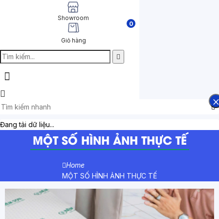
Showroom
0
Giỏ hàng
Đang tải dữ liệu...
MỘT SỐ HÌNH ẢNH THỰC TẾ
Home
MỘT SỐ HÌNH ẢNH THỰC TẾ