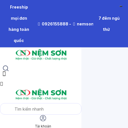
Freeship
mọi đơn
7 đêm ngủ
0926155888
-
nemson.thiennhien@gm
hàng toàn
thử
quốc
Tài khoản