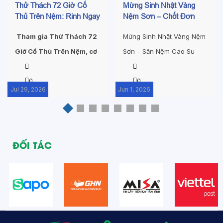
Thử Thách 72 Giờ Cố
Mừng Sinh Nhật Vàng
Thủ Trên Nệm: Rinh Ngay
Nệm Sơn – Chốt Đơn
20.000.000Đ – Bạn Có Đủ
Ngay, Trúng Nệm Cao Su
Tham gia Thử Thách 72
Mừng Sinh Nhật Vàng Nệm
Bản Lĩnh Để Tham Gia?
Thiên Nhiên Sang
Giờ Cố Thủ Trên Nệm, cơ
Sơn – Săn Nệm Cao Su
hội nhận đến
Thiên Nhiên 0đ Meta
20.000.000Đ tiền mặt.
0
Description: Tham gia đại
0
Jul 29, 2026
Jun 1, 2026
Tham gia đăng ký ngay!
tiệc sinh nhật Vàng Nệm
Sơn từ 01/06 - 25/06 để
trúng ngay nệm cao su
thiên nhiên nguyên khối trị
ĐỐI TÁC
giá 11.730.000Đ. Quét QR
nhận thêm voucher 100K!