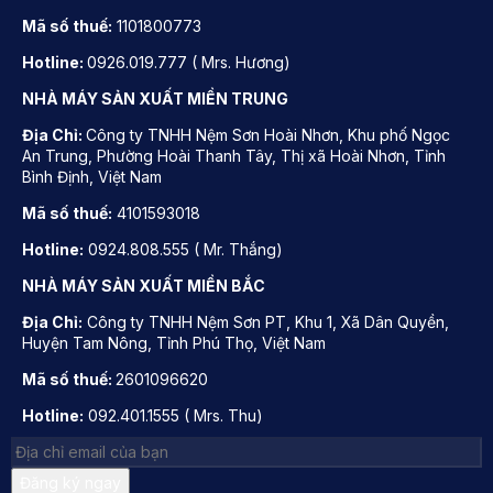
Mã số thuế:
1101800773
Hotline:
0926.019.777 ( Mrs. Hương)
NHÀ MÁY SẢN XUẤT MIỀN TRUNG
Địa Chỉ:
Công ty TNHH Nệm Sơn Hoài Nhơn, Khu phố Ngọc
An Trung, Phường Hoài Thanh Tây, Thị xã Hoài Nhơn, Tỉnh
Bình Định, Việt Nam
Mã số thuế:
4101593018
Hotline:
0924.808.555 ( Mr. Thắng)
NHÀ MÁY SẢN XUẤT MIỀN BẮC
Địa Chỉ:
Công ty TNHH Nệm Sơn PT, Khu 1, Xã Dân Quyền,
Huyện Tam Nông, Tỉnh Phú Thọ, Việt Nam
Mã số thuế:
2601096620
Hotline:
092.401.1555 ( Mrs. Thu)
Đăng ký ngay