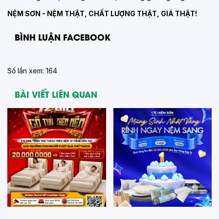
NỆM SƠN - NỆM THẬT, CHẤT LƯỢNG THẬT, GIÁ THẬT!
BÌNH LUẬN FACEBOOK
Số lần xem: 164
BÀI VIẾT LIÊN QUAN