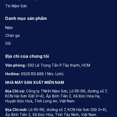
Tin Nệm Sơn
Danh mục sản phẩm
Nệm
Chăn ga
Gối
Địa chỉ của chúng tôi
Văn phòng :
592 Lê Trọng Tấn P.Tây thạnh, HCM
Hotline:
0926.155.888 ( Mrs. Linh)
NHÀ MÁY SẢN XUẤT MIỀN NAM
Địa Chỉ cũ:
Công ty TNHH Nệm Sơn, Lô R5-R6, đường số 7,
KCN Hải Sơn (GĐ 3+4), Ấp Bình Tiền 2, Xã Đức Hòa Hạ,
Huyện Đức Hoà, Tỉnh Long An, Việt Nam
Địa Chỉ mới:
Lô R5-R6, đường số 7, KCN Hải Sơn (GĐ 3+4),
Ấp Bình Tiền 2, Xã Đức Hòa, Tỉnh Tây Ninh, Việt Nam.