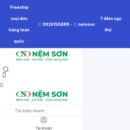
Freeship
mọi đơn
7 đêm ngủ
0926155888
-
nemson.thiennhien@gm
hàng toàn
thử
quốc
Tài khoản