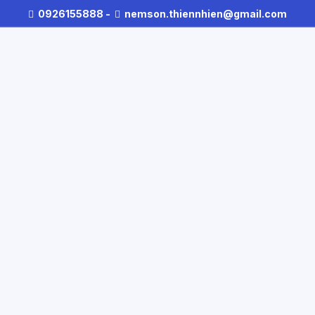
0926155888
-
nemson.thiennhien@gmail.com