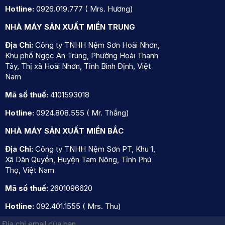
Hotline:
0926.019.777 ( Mrs. Hương)
NHÀ MÁY SẢN XUẤT MIỀN TRUNG
Địa Chỉ:
Công ty TNHH Nệm Sơn Hoài Nhơn,
Khu phố Ngọc An Trung, Phường Hoài Thanh
Tây, Thị xã Hoài Nhơn, Tỉnh Bình Định, Việt
Nam
Mã số thuế:
4101593018
Hotline:
0924.808.555 ( Mr. Thắng)
NHÀ MÁY SẢN XUẤT MIỀN BẮC
Địa Chỉ:
Công ty TNHH Nệm Sơn PT, Khu 1,
Xã Dân Quyền, Huyện Tam Nông, Tỉnh Phú
Thọ, Việt Nam
Mã số thuế:
2601096620
Hotline:
092.401.1555 ( Mrs. Thu)