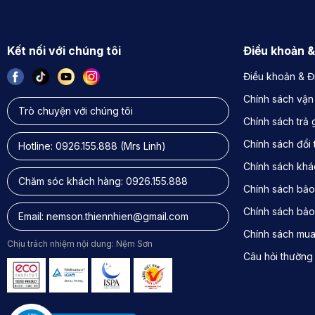
Kết nối với chúng tôi
Điều khoản &
Điều khoản & Đ
Chính sách vận
Trò chuyện với chúng tôi
Chính sách trả
Chính sách đổi 
Hotline:
0926.155.888
(Mrs Linh)
Chính sách khác
Chăm sóc khách hàng:
0926.155.888
Chính sách bảo
Chính sách bảo
Email:
nemson.thiennhien@gmail.com
Chính sách mu
Chịu trách nhiệm nội dung: Nệm Sơn
Câu hỏi thường