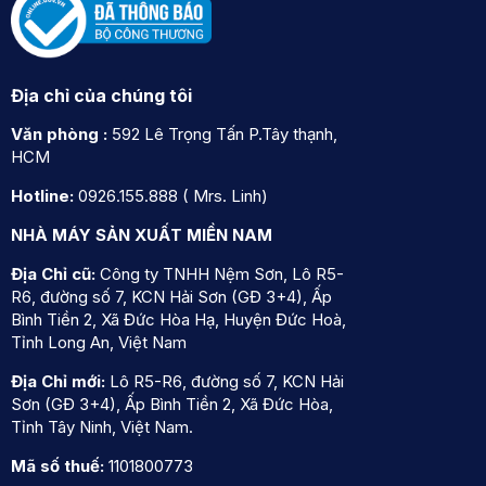
Địa chỉ của chúng tôi
Văn phòng :
592 Lê Trọng Tấn P.Tây thạnh,
HCM
Hotline:
0926.155.888 ( Mrs. Linh)
NHÀ MÁY SẢN XUẤT MIỀN NAM
Địa Chỉ cũ:
Công ty TNHH Nệm Sơn, Lô R5-
R6, đường số 7, KCN Hải Sơn (GĐ 3+4), Ấp
Bình Tiền 2, Xã Đức Hòa Hạ, Huyện Đức Hoà,
Tỉnh Long An, Việt Nam
Địa Chỉ mới:
Lô R5-R6, đường số 7, KCN Hải
Sơn (GĐ 3+4), Ấp Bình Tiền 2, Xã Đức Hòa,
Tỉnh Tây Ninh, Việt Nam.
Mã số thuế:
1101800773