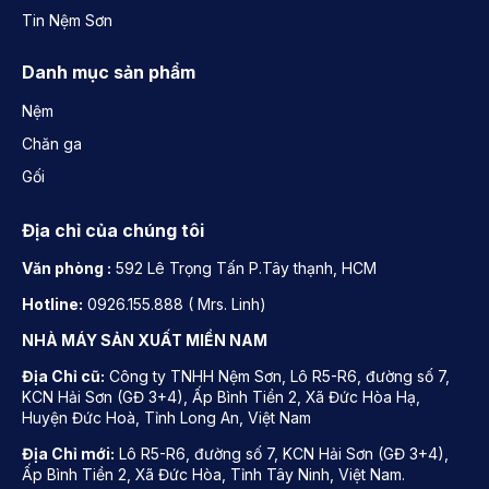
Tin Nệm Sơn
Danh mục sản phẩm
Nệm
Chăn ga
Gối
Địa chỉ của chúng tôi
Văn phòng :
592 Lê Trọng Tấn P.Tây thạnh, HCM
Hotline:
0926.155.888 ( Mrs. Linh)
NHÀ MÁY SẢN XUẤT MIỀN NAM
Địa Chỉ cũ:
Công ty TNHH Nệm Sơn, Lô R5-R6, đường số 7,
KCN Hải Sơn (GĐ 3+4), Ấp Bình Tiền 2, Xã Đức Hòa Hạ,
Huyện Đức Hoà, Tỉnh Long An, Việt Nam
Địa Chỉ mới:
Lô R5-R6, đường số 7, KCN Hải Sơn (GĐ 3+4),
Ấp Bình Tiền 2, Xã Đức Hòa, Tỉnh Tây Ninh, Việt Nam.