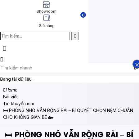
Showroom
0
Giỏ hàng
Đang tải dữ liệu...
Home
Bài viết
Tin khuyến mãi
🛏️ PHÒNG NHỎ VẪN RỘNG RÃI – BÍ QUYẾT CHỌN NỆM CHUẨN
CHO KHÔNG GIAN BÉ 🏡
🛏️ PHÒNG NHỎ VẪN RỘNG RÃI – BÍ