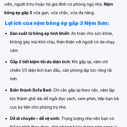
viên, người ở trọ hoặc hộ gia đình có phòng ngủ nhỏ.
Nệm
bông ép gấp 3
vừa gọn, vừa chắc, vừa đa năng.
Lợi ích của nệm bông ép gấp 3 Nệm Sơn:
Sản xuất từ bông ép tinh khiết:
An toàn cho sức khỏe,
không gây mùi khó chịu, thân thiện với người có da nhạy
cảm.
Gấp 3 tiết kiệm tối đa diện tích:
Khi gấp lại, nệm chỉ
chiếm 1/3 diện tích ban đầu, căn phòng lập tức rộng rãi
hơn.
Biến thành Sofa Bed:
Chỉ cần gấp lại theo nấc, nệm lập
tức thành ghế dài để ngồi đọc sách, xem phim, tiếp bạn bè
cực kỳ tiện cho phòng trọ nhỏ.
Dễ di chuyển – dễ vệ sinh:
Trọng lượng nhẹ nên bạn có
thể tự mình thay drap, dọn phòng hoặc mang nệm sang vị