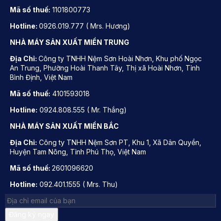
Mã số thuế:
1101800773
Hotline:
0926.019.777 ( Mrs. Hương)
NHÀ MÁY SẢN XUẤT MIỀN TRUNG
Địa Chỉ:
Công ty TNHH Nệm Sơn Hoài Nhơn, Khu phố Ngọc
An Trung, Phường Hoài Thanh Tây, Thị xã Hoài Nhơn, Tỉnh
Bình Định, Việt Nam
Mã số thuế:
4101593018
Hotline:
0924.808.555 ( Mr. Thắng)
NHÀ MÁY SẢN XUẤT MIỀN BẮC
Địa Chỉ:
Công ty TNHH Nệm Sơn PT, Khu 1, Xã Dân Quyền,
Huyện Tam Nông, Tỉnh Phú Thọ, Việt Nam
Mã số thuế:
2601096620
Hotline:
092.401.1555 ( Mrs. Thu)
Đăng ký ngay