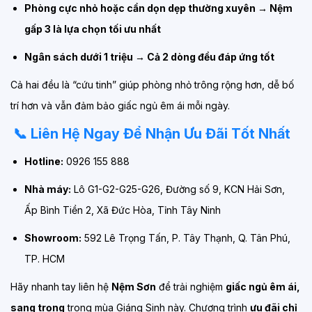
Phòng cực nhỏ hoặc cần dọn dẹp thường xuyên → Nệm
gấp 3 là lựa chọn tối ưu nhất
Ngân sách dưới 1 triệu → Cả 2 dòng đều đáp ứng tốt
Cả hai đều là “cứu tinh” giúp phòng nhỏ trông rộng hơn, dễ bố
trí hơn và vẫn đảm bảo giấc ngủ êm ái mỗi ngày.
📞 Liên Hệ Ngay Để Nhận Ưu Đãi Tốt Nhất
Hotline:
0926 155 888
Nhà máy:
Lô G1-G2-G25-G26, Đường số 9, KCN Hải Sơn,
Ấp Bình Tiền 2, Xã Đức Hòa, Tỉnh Tây Ninh
Showroom:
592 Lê Trọng Tấn, P. Tây Thạnh, Q. Tân Phú,
TP. HCM
Hãy nhanh tay liên hệ
Nệm Sơn
để trải nghiệm
giấc ngủ êm ái,
sang trọng
trong mùa Giáng Sinh này. Chương trình
ưu đãi chỉ