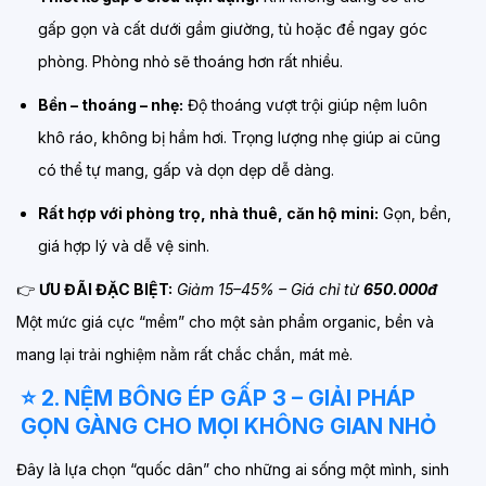
gấp gọn và cất dưới gầm giường, tủ hoặc để ngay góc
phòng. Phòng nhỏ sẽ thoáng hơn rất nhiều.
Bền – thoáng – nhẹ:
Độ thoáng vượt trội giúp nệm luôn
khô ráo, không bị hầm hơi. Trọng lượng nhẹ giúp ai cũng
có thể tự mang, gấp và dọn dẹp dễ dàng.
Rất hợp với phòng trọ, nhà thuê, căn hộ mini:
Gọn, bền,
giá hợp lý và dễ vệ sinh.
👉
ƯU ĐÃI ĐẶC BIỆT:
Giảm 15–45% – Giá chỉ từ
650.000đ
Một mức giá cực “mềm” cho một sản phẩm organic, bền và
mang lại trải nghiệm nằm rất chắc chắn, mát mẻ.
⭐ 2. NỆM BÔNG ÉP GẤP 3 – GIẢI PHÁP
GỌN GÀNG CHO MỌI KHÔNG GIAN NHỎ
Đây là lựa chọn “quốc dân” cho những ai sống một mình, sinh