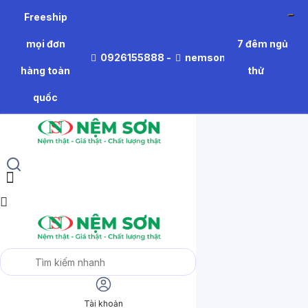
Freeship
mọi đơn
7 đêm ngủ
0926155888
-
nemson.thiennhien@gm
hàng toàn
thử
quốc
Tài khoản