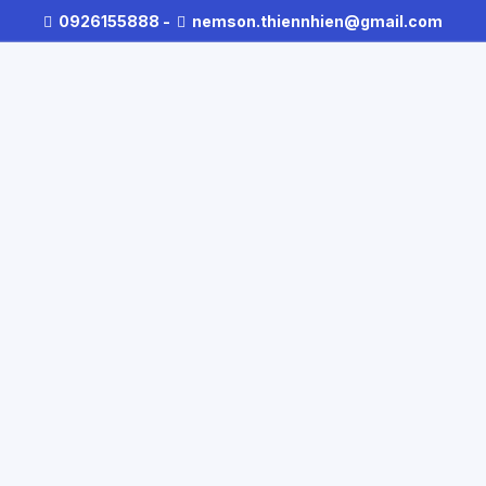
0926155888
-
nemson.thiennhien@gmail.com